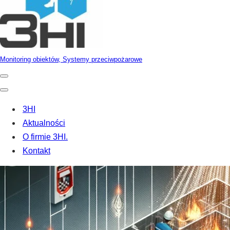
Monitoring obiektów, Systemy przeciwpożarowe
Menu
nawigacji
Menu
nawigacji
3HI
Aktualności
O firmie 3HI.
Kontakt