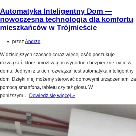
Automatyka Inteligentny Dom —
nowoczesna technologia dla komfortu
mieszkańców w Trójmieście
przez
Andrzej
W dzisiejszych czasach coraz więcej osób poszukuje
rozwiązań, które umożliwią im wygodne i bezpieczne życie w
domu. Jednym z takich rozwiązań jest automatyka inteligentny
dom. Dzięki niej możemy sterować domowymi urządzeniami za
pomocą smartfona, tabletu czy też głosu. W
Automatyka
poniższym…
Dowiedz się więcej »
Inteligentny
Dom
—
nowoczesna