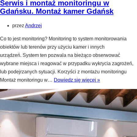
Serwis i montaż monitoringu w
PPOŻ
Gdańsku. Montaż kamer Gdańsk
–
jak
przez
Andrzej
zminimalizować
Co to jest monitoring? Monitoring to system monitorowania
ryzyko
obiektów lub terenów przy użyciu kamer i innych
pożaru?
urządzeń. System ten pozwala na bieżąco obserwować
wybrane miejsca i reagować w przypadku wykrycia zagrożeń,
lub podejrzanych sytuacji. Korzyści z montażu monitoringu
Serwis
Montaż monitoringu w…
Dowiedz się więcej »
i
montaż
monitoringu
w
Gdańsku.
Montaż