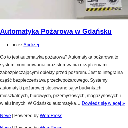
Automatyka Pożarowa w Gdańsku
przez
Andrzej
Co to jest automatyka pożarowa? Automatyka pożarowa to
system monitorowania oraz sterowania urządzeniami
zabezpieczającymi obiekty przed pożarem. Jest to integralna
część bezpieczeństwa przeciwpożarowego. Systemy
automatyki pożarowej stosowane są w budynkach
mieszkalnych, biurowych, przemysłowych, magazynowych i
A
wielu innych. W Gdańsku automatyka…
Dowiedz się więcej »
P
Neve
| Powered by
WordPress
w
G
Neve
| Powered by
WordPress